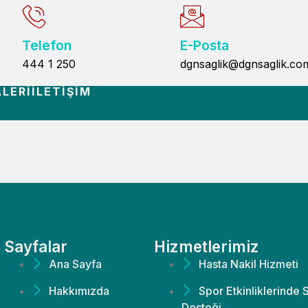
Telefon
E-Posta
444 1 250
dgnsaglik@dgnsaglik.co
LERI
İLETIŞIM
Sayfalar
Hizmetlerimiz
Ana Sayfa
Hasta Nakil Hizmeti
Hakkımızda
Spor Etkinliklerinde 
Desteği