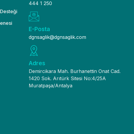
444 1 250
 Desteği
enesi
E-Posta
dgnsaglik@dgnsaglik.com
Adres
Demircikara Mah. Burhanettin Onat Cad.
1420 Sok. Arıtürk Sitesi No:4/25A
Muratpaşa/Antalya