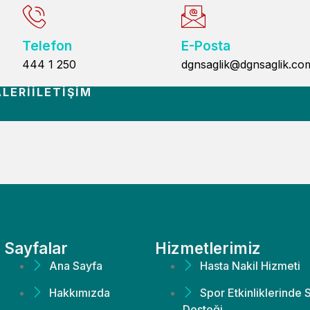
Telefon
E-Posta
444 1 250
dgnsaglik@dgnsaglik.co
LERI
İLETIŞIM
Sayfalar
Hizmetlerimiz
Ana Sayfa
Hasta Nakil Hizmeti
Hakkımızda
Spor Etkinliklerinde 
Desteği