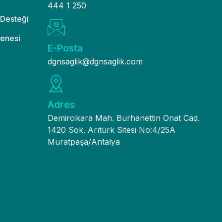
444 1 250
 Desteği
enesi
E-Posta
dgnsaglik@dgnsaglik.com
Adres
Demircikara Mah. Burhanettin Onat Cad.
1420 Sok. Arıtürk Sitesi No:4/25A
Muratpaşa/Antalya